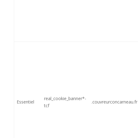
real_cookie_banner*-
Essentiel
.couvreurconcarneau.fr
tcf