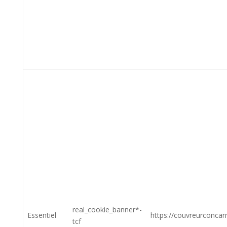
real_cookie_banner*-
Essentiel
https://couvreurconcar
tcf